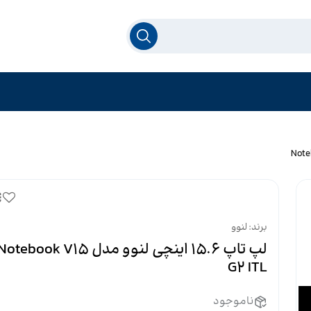
برند: لنوو
لپ تاپ 15.6 اینچی لنوو مدل otebook V15
G2 ITL
ناموجود