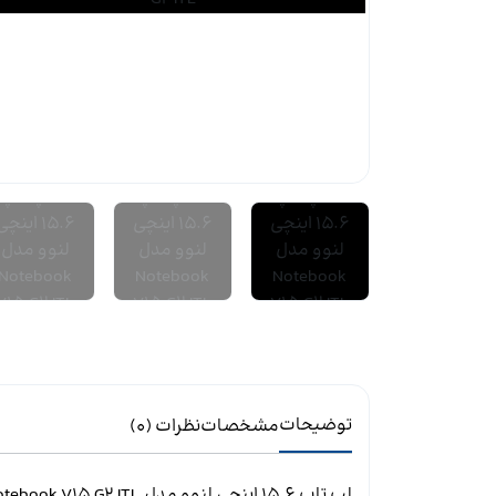
توضیحات
مشخصات
نظرات (
0
)
لپ تاپ 15.6 اینچی لنوو مدل
otebook V15 G2 ITL