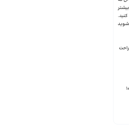
بیشتر
کنید.
 شوید
ی شما راحت
یز 1920 در 1080